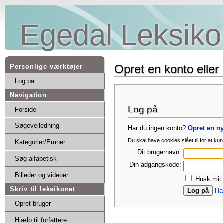
Egedal Leksiko
Opret en konto eller 
Personlige værktøjer
Log på
Navigation
Log på
Forside
Søgevejledning
Har du ingen konto?
Opret en n
Du skal have cookies slået til for at k
Kategorier/Emner
Dit brugernavn:
Søg alfabetisk
Din adgangskode:
Billeder og videoer
Husk mit 
Skriv til leksikonet
Ha
Opret bruger
Hjælp til forfattere