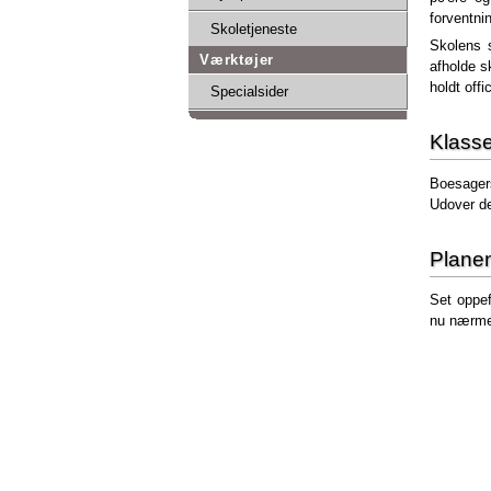
forventni
Skoletjeneste
Skolens s
Værktøjer
afholde s
holdt offi
Specialsider
Klasse
Boesagers
Udover d
Plane
Set oppef
nu nærmere