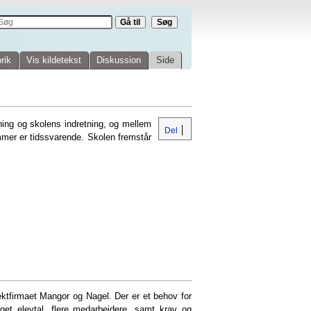
rik
Vis kildetekst
Diskussion
Side
isning og skolens indretning, og mellem
Del
mer er tidssvarende. Skolen fremstår
ektfirmaet Mangor og Nagel. Der er et behov for
øget elevtal, flere medarbejdere, samt krav og