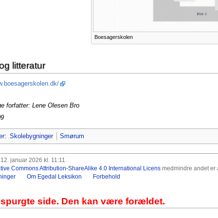
Boesagerskolen
og litteratur
w.boesagerskolen.dk/
ge forfatter: Lene Olesen Bro
09
er
:
Skolebygninger
Smørum
2. januar 2026 kl. 11:11.
tive Commons Attribution-ShareAlike 4.0 International Licens
medmindre andet er a
ninger
Om Egedal Leksikon
Forbehold
espurgte side. Den kan være forældet.