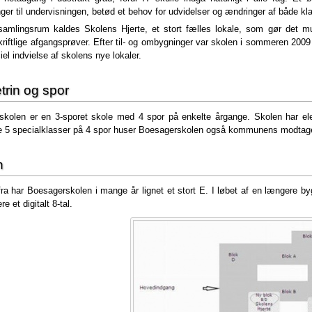
nger til undervisningen, betød et behov for udvidelser og ændringer af både kla
amlingsrum kaldes Skolens Hjerte, et stort fælles lokale, som gør det mul
kriftlige afgangsprøver. Efter til- og ombygninger var skolen i sommeren 200
ciel indvielse af skolens nye lokaler.
trin og spor
kolen er en 3-sporet skole med 4 spor på enkelte årgange. Skolen har ele
e 5 specialklasser på 4 spor huser Boesagerskolen også kommunens modtage
n
ra har Boesagerskolen i mange år lignet et stort E. I løbet af en længere by
 et digitalt 8-tal.