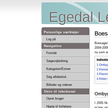
Egedal L
Boes
Personlige værktøjer
Log på
Boesagers
Navigation
2004-2009
nu som en
Forside
Indhold
Søgevejledning
1
Ombyg
Kategorier/Emner
2
Klasse
3
Plane
Søg alfabetisk
4
Kilder 
Billeder og videoer
Skriv til leksikonet
Ombyg
Opret bruger
I 2005 fi
Hjælp til forfattere
pc'ere og