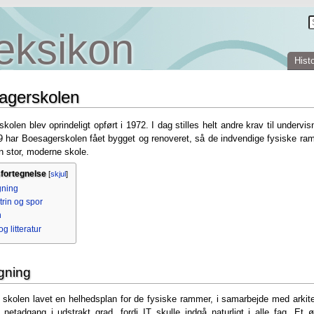
eksikon
Histo
agerskolen
kolen blev oprindeligt opført i 1972. I dag stilles helt andre krav til underv
 har Boesagerskolen fået bygget og renoveret, så de indvendige fysiske ram
 stor, moderne skole.
sfortegnelse
[
skjul
]
ning
trin og spor
n
og litteratur
ning
k skolen lavet en helhedsplan for de fysiske rammer, i samarbejde med arkit
 netadgang i udstrakt grad, fordi IT skulle indgå naturligt i alle fag. Et 