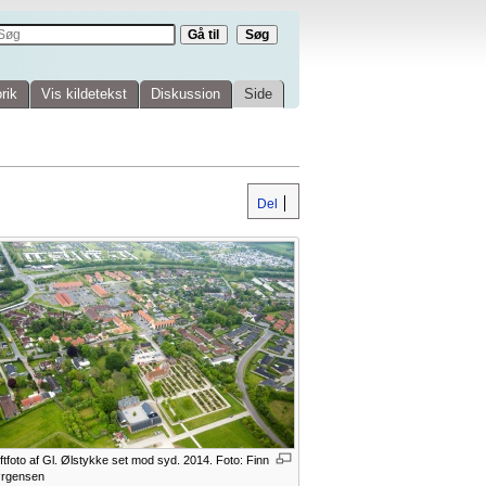
rik
Vis kildetekst
Diskussion
Side
Del
ftfoto af Gl. Ølstykke set mod syd. 2014. Foto: Finn
rgensen