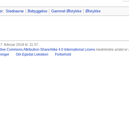
er
:
Stednavne
Bebyggelse
Gammel Ølstykke
Ølstykke
. februar 2018 kl. 11:37.
tive Commons Attribution-ShareAlike 4.0 International Licens
medmindre andet er a
ninger
Om Egedal Leksikon
Forbehold