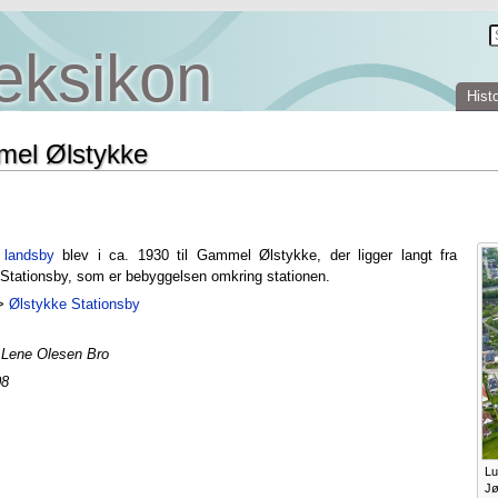
eksikon
Histo
el Ølstykke
 landsby
blev i ca. 1930 til Gammel Ølstykke, der ligger langt fra
Stationsby, som er bebyggelsen omkring stationen.
 >
Ølstykke Stationsby
: Lene Olesen Bro
08
Lu
Jø