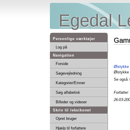
Egedal L
Gamm
Personlige værktøjer
Log på
Navigation
Forside
Ølstykke
Ølstykke 
Søgevejledning
Se også
Kategorier/Emner
Forfatter
Søg alfabetisk
26-03-20
Billeder og videoer
Skriv til leksikonet
Opret bruger
Hjælp til forfattere