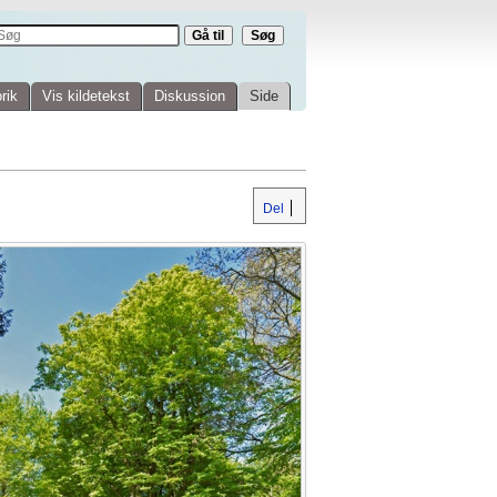
rik
Vis kildetekst
Diskussion
Side
Del