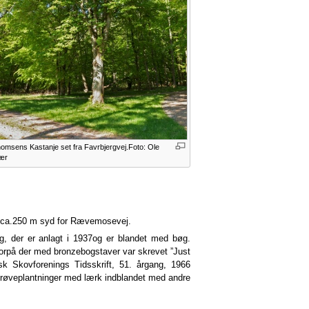
omsens Kastanje set fra Favrbjergvej.Foto: Ole
ær
k ca.250 m syd for Rævemosevej.
, der er anlagt i 1937og er blandet med bøg.
hvorpå der med bronzebogstaver var skrevet ”Just
sk Skovforenings Tidsskrift, 51. årgang, 1966
røveplantninger med lærk indblandet med andre