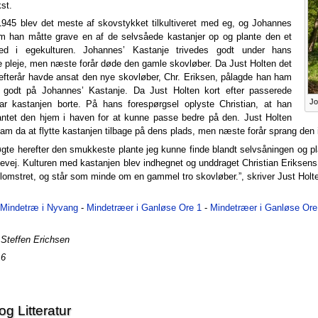
st.
 1945 blev det meste af skovstykket tilkultiveret med eg, og Johannes
m han måtte grave en af de selvsåede kastanjer op og plante den et
ed i egekulturen. Johannes’ Kastanje trivedes godt under hans
e pleje, men næste forår døde den gamle skovløber. Da Just Holten det
efterår havde ansat den nye skovløber, Chr. Eriksen, pålagde han ham
 godt på Johannes’ Kastanje. Da Just Holten kort efter passerede
Jo
var kastanjen borte. På hans forespørgsel oplyste Christian, at han
antet den hjem i haven for at kunne passe bedre på den. Just Holten
am da at flytte kastanjen tilbage på dens plads, men næste forår sprang den 
gte herefter den smukkeste plante jeg kunne finde blandt selvsåningen og plan
vej. Kulturen med kastanjen blev indhegnet og unddraget Christian Eriksens 
blomstret, og står som minde om en gammel tro skovløber.”, skriver Just Holt
Mindetræ i Nyvang
-
Mindetræer i Ganløse Ore 1
-
Mindetræer i Ganløse Ore
: Steffen Erichsen
16
og Litteratur