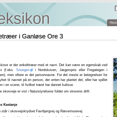
eksikon
Histo
etræer i Ganløse Ore 3
skove er der enkelttræer med et navn. Det kan være en egenskab ved
lv (f.eks.
Snoegen
i Nordskoven, Jægerspris eller Fregategen i
en), men oftere er det personnavne. For det meste er betegnelsen for
ttet til navnet på en person, der enten har plantet det, eller har spillet
n i en scene, til hvilket træet har dannet kulisse.
e skovveje er vist i Naturstyrelsens folder om skovens drift.
s Kastanje
 står i skovvejskrydset Favrbjergvej og Rævemosevej.