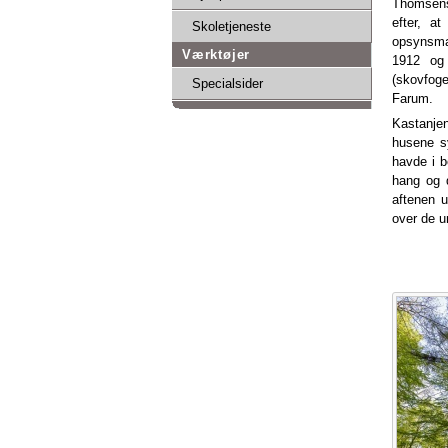
Thomsens
efter, a
Skoletjeneste
opsynsman
Værktøjer
1912 og 
(skovfoge
Specialsider
Farum.
Kastanje
husene s
havde i 
hang og 
aftenen u
over de u