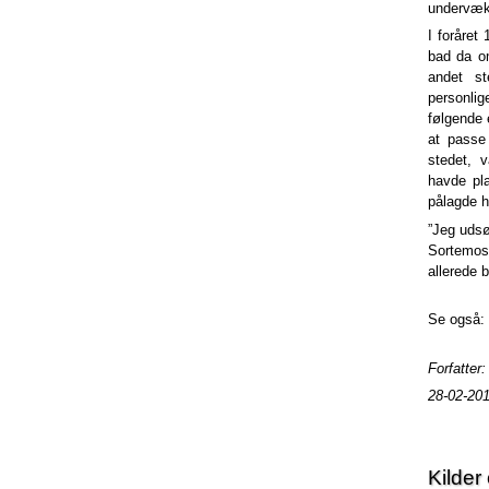
undervæk
I foråret
bad da o
andet st
personlig
følgende 
at passe
stedet, 
havde pl
pålagde h
”Jeg udsø
Sortemose
allerede 
Se også:
Forfatter
28-02-20
Kilder 