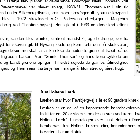
 Kastanje blev plantet af daværende skovfoged Niels Thomsen kort
t Rævemosevej var blevet anlagt, 1930-31. Thomsen var i sin tid
d under Silkeborg distrikt, kom som skovfoged til Lystrup skovpart i
blev i 1922 skovfoged A.O. Pedersens efterfølger i Maglehus
dbolig ved Christianshøjvej). Han gik af i 1933 og døde kort efter i
n var, da den blev plantet, omtrent mandshøj, og de drenge, der fra
yd for skoven gik til Nyvang skole og kom forbi den på skolevejen,
begyndelsen morskab af at knække de nederste grene af træet, så de
dinglede i barken. Men ”Gamle Thomsen” og hans kone cyklede om
d og bandt grenene op igen. Til sidst sejrede de gamles tålmodighed
Th
nges, og Thomsens Kastanje har i mange år blomstret og båret frugt.
Kj
Just Holtens Lærk
Lærken står hvor Favrbjergvej slår et 90 graders knæ
Lærken er en del af en imponerende lærkebevoksning
Indtil for ca. 20 år siden stod der en sten ved træet, 
Holtens Lærk”. I nekrologen over Just Holten i Dan
fremhæves Just Holtens lærkestudier, herunder hans p
træarter i Farum distrikt.