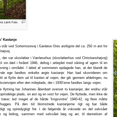
ens Lærk Foto:
’ Kastanje
 står ved Sortemosevej i Ganløse Ores østligste del ca. 250 m øst for
shøjvej.
 der var skovløber i Værløsehus (skovløberhus ved Christianshøjvej)
til sin død i foråret 1946, deltog i arbejdet med såning af agern til en
sning i området. I løbet af sommeren opdagede han, at der blandt de
ende ege fandtes enkelte ægte kastanje. Han bad skovrideren om
e til at flytte dem ud til kanten af vejen, der gik gennem afdelingen, nu
lsviervejen efter den mileplads, der i 1930’erne fandtes langs vejen.
 flytning har Johannes åbenbart overset to kastanjer, der endnu står
oprindelige plads, en øst og en vest for vejen. De flyttede, men ikke de
e træer, led meget af de hårde ”krigsvintre” 1940-42, og flere måtte
 hugges. På den tid blomstrede kastanjerne rigt og bar både
digt og spiredygtigt frø. I de følgende år voksede en del selvsået
 og bidrog, sammen med selvsået bøg og ær, til dannelsen af