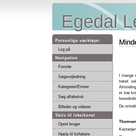
Egedal L
Mind
Personlige værktøjer
Log på
Navigation
Forside
I mange 
Søgevejledning
træet se
Kategorier/Emner
Alminding
et træ kny
Søg alfabetisk
hovedrolle
De omtalt
Billeder og videoer
Skriv til leksikonet
Thomsen
Opret bruger
Kastanjen
Hjælp til forfattere