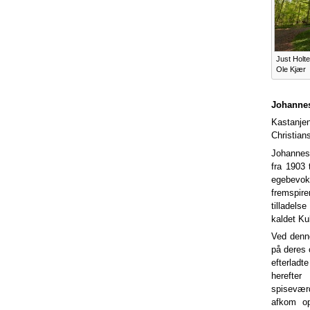
Just Holt
Ole Kjær
Johannes
Kastanjen
Christian
Johannes,
fra 1903 
egebevok
fremspir
tilladels
kaldet Ku
Ved denne
på deres 
efterladt
herefter
spisevær
afkom op