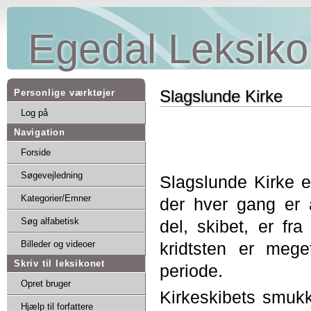
Egedal Leksiko
Slagslunde Kirke
Personlige værktøjer
Log på
Navigation
Forside
Søgevejledning
Slagslunde Kirke er
Kategorier/Emner
der hver gang er 
Søg alfabetisk
del, skibet, er fr
kridtsten er meg
Billeder og videoer
Skriv til leksikonet
periode.
Opret bruger
Kirkeskibets smukk
Hjælp til forfattere