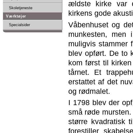
ældste kirke var 
Skoletjeneste
kirkens gode akusti
Værktøjer
Våbenhuset og det 
Specialsider
munkesten, men i
muligvis stammer fr
blev opført. De to
kom først til kirken
tårnet. Et trapp
erstattet af det n
og rødmalet.
I 1798 blev der op
små røde mursten. D
større kvadratisk t
forestiller skabel