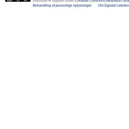
Indholdet er udgivet under
Creative Commons Attribution-Shar
Behandling af personlige oplysninger
Om Egedal Leksiko