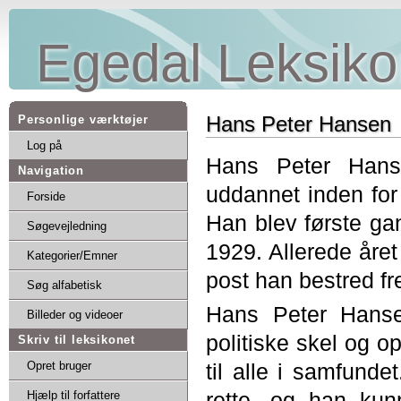
Egedal Leksiko
Hans Peter Hansen
Personlige værktøjer
Log på
Hans Peter Hans
Navigation
uddannet inden for
Forside
Han blev første gan
Søgevejledning
1929. Allerede året
Kategorier/Emner
post han bestred fr
Søg alfabetisk
Hans Peter Hanse
Billeder og videoer
politiske skel og o
Skriv til leksikonet
Opret bruger
til alle i samfunde
rette, og han kun
Hjælp til forfattere