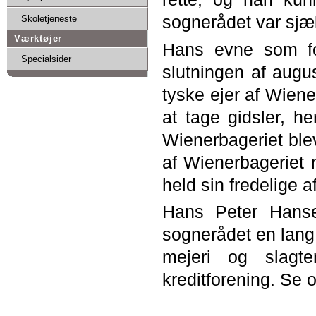
sognerådet var sjæ
Skoletjeneste
Værktøjer
Hans evne som fo
Specialsider
slutningen af augus
tyske ejer af Wien
at tage gidsler, h
Wienerbageriet ble
af Wienerbageriet m
held sin fredelige a
Hans Peter Hanse
sognerådet en lang 
mejeri og slagt
kreditforening. Se