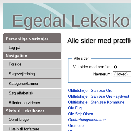
Egedal Leksiko
Alle sider med præfi
Personlige værktøjer
Log på
Navigation
Alle sider
Forside
Vis sider med præfiks:
Søgevejledning
Navnerum:
Kategorier/Emner
Oldtidshøje i Ganløse Ore
Søg alfabetisk
Oldtidshøje i Ganløse Ore - sydvest
Oldtidshøje i Stenløse Kommune
Billeder og videoer
Ole Fugl
Skriv til leksikonet
Ole Sejr Olsen
Opret bruger
Opdrætningsanstalten
Oremose
Hjælp til forfattere