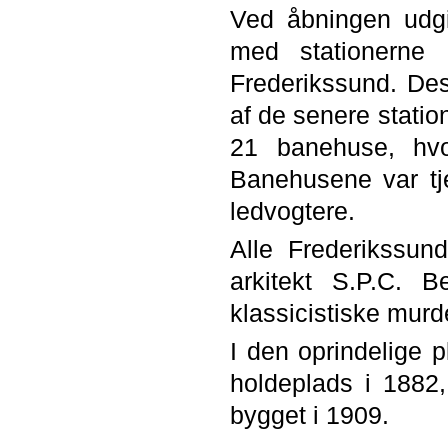
Ved åbningen udgi
med stationerne 
Frederikssund. Desu
af de senere statio
21 banehuse, hvo
Banehusene var tje
ledvogtere.
Alle Frederikssund
arkitekt S.P.C. B
klassicistiske murd
I den oprindelige 
holdeplads i 1882
bygget i 1909.