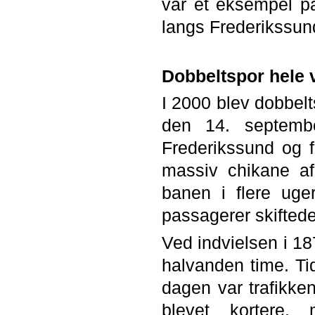
var et eksempel på
langs Frederikssund
Dobbeltspor hele 
I 2000 blev dobbel
den 14. septemb
Frederikssund og f
massiv chikane af
banen i flere uge
passagerer skiftede
Ved indvielsen i 18
halvanden time. Ti
dagen var trafikken
blevet kortere,