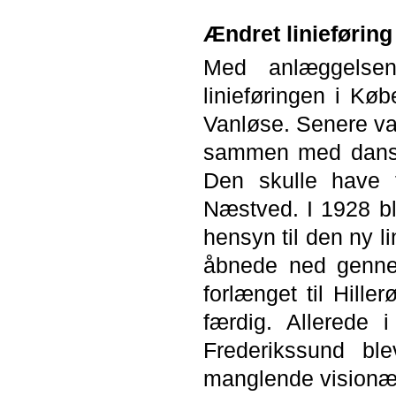
Ændret linieføring
Med anlæggelse
linieføringen i Kø
Vanløse. Senere va
sammen med dansk 
Den skulle have 
Næstved. I 1928 ble
hensyn til den ny l
åbnede ned genne
forlænget til Hill
færdig. Allerede 
Frederikssund bl
manglende visionær