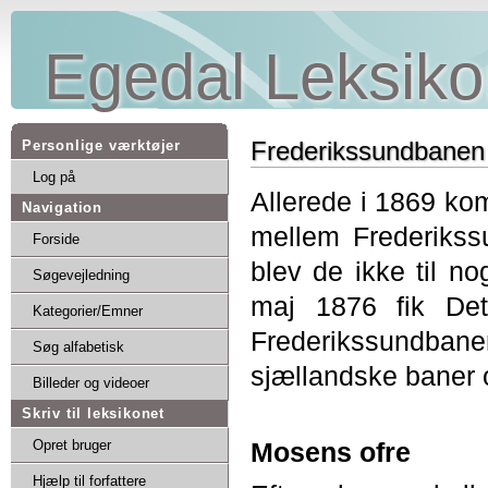
Egedal Leksiko
Frederikssundbanen
Personlige værktøjer
Log på
Allerede i 1869 kom
Navigation
mellem Frederiks
Forside
blev de ikke til n
Søgevejledning
maj 1876 fik Det
Kategorier/Emner
Frederikssundban
Søg alfabetisk
sjællandske baner o
Billeder og videoer
Skriv til leksikonet
Opret bruger
Mosens ofre
Hjælp til forfattere