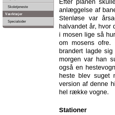
Efter planen skul
Skoletjeneste
anlæggelse af ba
Værktøjer
Stenløse var årsa
Specialsider
halvandet år, hvor
i mosen lige så hur
om mosens ofre. F
brandert lagde sig
morgen var han s
også en hestevogn
heste blev suget 
version af denne h
hel række vogne.
Stationer