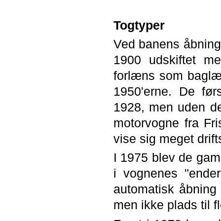
Togtyper
Ved banens åbning 
1900 udskiftet me
forlæns som baglæns
1950'erne. De før
1928, men uden den
motorvogne fra Fri
vise sig meget drift
I 1975 blev de gam
i vognenes "ender
automatisk åbning 
men ikke plads til f