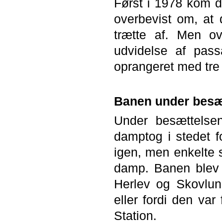
Først i 1978 kom d
overbevist om, at 
trætte af. Men o
udvidelse af pass
oprangeret med tre t
Banen under besæ
Under besættelsen
damptog i stedet 
igen, men enkelte 
damp. Banen blev 
Herlev og Skovlun
eller fordi den var 
Station.