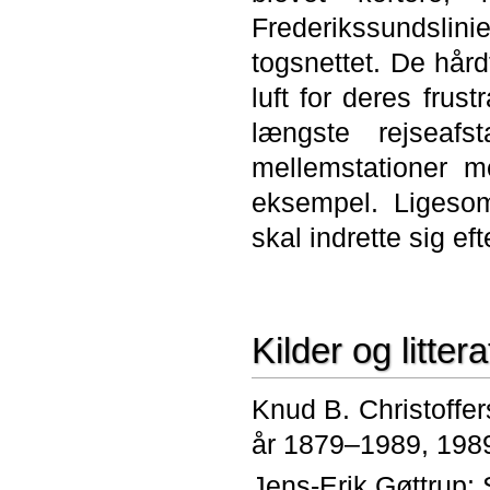
Frederikssundslin
togsnettet. De hårdt
luft for deres frus
længste rejseafst
mellemstationer m
eksempel. Ligesom
skal indrette sig ef
Kilder og littera
Knud B. Christoffe
år 1879–1989, 198
Jens-Erik Gøttrup: S