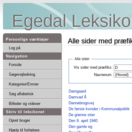
Egedal Leksiko
Alle sider med præfi
Personlige værktøjer
Log på
Navigation
Alle sider
Forside
Vis sider med præfiks:
Søgevejledning
Navnerum:
Kategorier/Emner
Damgaard
Søg alfabetisk
Damvad Å
Dannebrogsvej
Billeder og videoer
De første kvinder i Kommunalpolitik
Skriv til leksikonet
De grønne stier
Opret bruger
Den 9. april 1940
Den gamle eg
Hjælp til forfattere