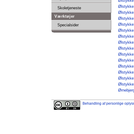
Ølstykk
Ølstykk
Skoletjeneste
Ølstykk
Værktøjer
Ølstykk
Ølstykk
Specialsider
Ølstykk
Ølstykk
Ølstykk
Ølstykke
Ølstykke 
Ølstykke
Ølstykke
Ølstykke
Ølstykke
Ølstykkes
Ørnebjer
Behandling af personlige oplys