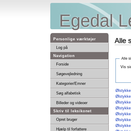
Egedal L
Alle 
Personlige værktøjer
Log på
Navigation
Alle s
Forside
Vis si
Søgevejledning
Kategorier/Emner
Ølstykke
Søg alfabetisk
Ølstykke
Ølstykke
Billeder og videoer
Ølstykke
Skriv til leksikonet
Ølstykk
Opret bruger
Ølstykk
Ølstykk
Hjælp til forfattere