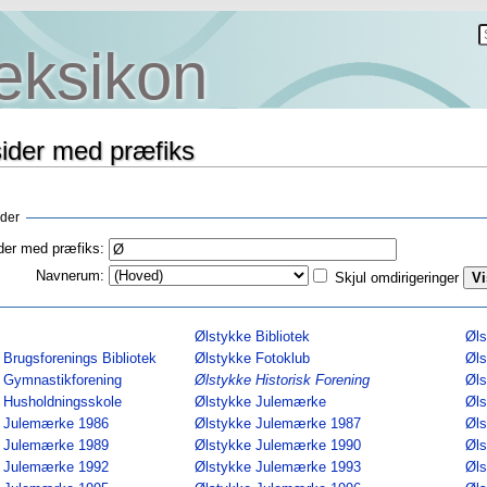
eksikon
sider med præfiks
ider
der med præfiks:
Navnerum:
Skjul omdirigeringer
Ølstykke Bibliotek
Øls
 Brugsforenings Bibliotek
Ølstykke Fotoklub
Øls
 Gymnastikforening
Ølstykke Historisk Forening
Øls
 Husholdningsskole
Ølstykke Julemærke
Øls
e Julemærke 1986
Ølstykke Julemærke 1987
Øls
e Julemærke 1989
Ølstykke Julemærke 1990
Øls
e Julemærke 1992
Ølstykke Julemærke 1993
Øls