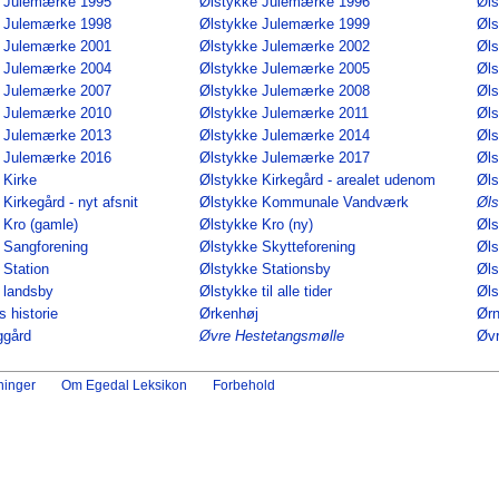
e Julemærke 1995
Ølstykke Julemærke 1996
Øls
e Julemærke 1998
Ølstykke Julemærke 1999
Øls
e Julemærke 2001
Ølstykke Julemærke 2002
Øls
e Julemærke 2004
Ølstykke Julemærke 2005
Øls
e Julemærke 2007
Ølstykke Julemærke 2008
Øls
e Julemærke 2010
Ølstykke Julemærke 2011
Øls
e Julemærke 2013
Ølstykke Julemærke 2014
Øls
e Julemærke 2016
Ølstykke Julemærke 2017
Øls
 Kirke
Ølstykke Kirkegård - arealet udenom
Øls
Kirkegård - nyt afsnit
Ølstykke Kommunale Vandværk
Øl
 Kro (gamle)
Ølstykke Kro (ny)
Øls
 Sangforening
Ølstykke Skytteforening
Øls
 Station
Ølstykke Stationsby
Øl
 landsby
Ølstykke til alle tider
Øls
 historie
Ørkenhøj
Ørn
ggård
Øvre Hestetangsmølle
Øvr
ninger
Om Egedal Leksikon
Forbehold